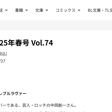
誌
書籍
文庫
コミックス
BL文庫・TL
025年春号 Vol.74
税込)
/27
レブルラヴァー
バーである、芸人・ロッチの中岡創一さん。