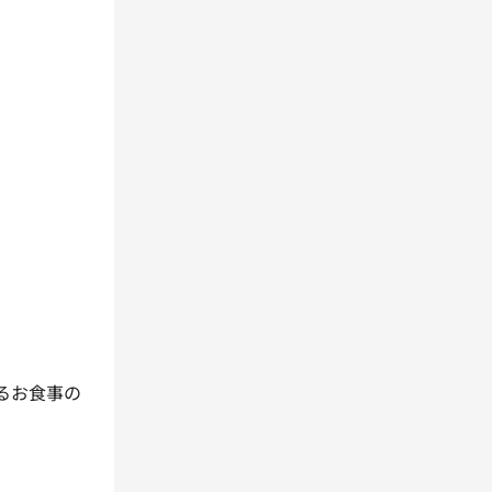
。
、
るお食事の