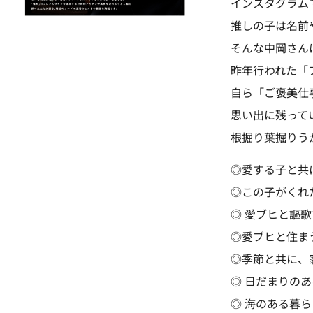
インスタグラム
推しの子は名前
そんな中岡さんに
昨年行われた「フ
自ら「ご褒美仕事
思い出に残って
根掘り葉掘りう
◎愛する子と共
◎この子がくれ
◎ 愛ブヒと謳
◎愛ブヒと住ま
◎季節と共に、
◎ 日だまりの
◎ 海のある暮