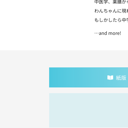
中医学、薬膳か
わんちゃんに現
もしかしたら中
…and more!
紙版