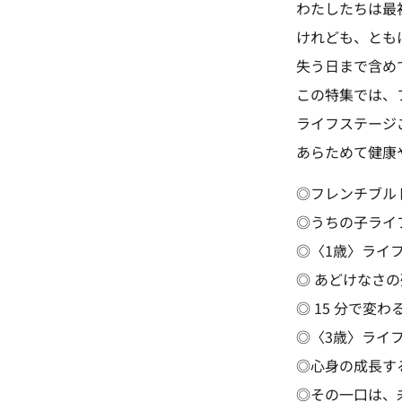
わたしたちは最
けれども、とも
失う日まで含め
この特集では、
ライフステージ
あらためて健康
◎フレンチブル
◎うちの子ライ
◎〈1歳〉ライ
◎ あどけなさ
◎ 15 分で変
◎〈3歳〉ライ
◎心身の成長す
◎その一口は、