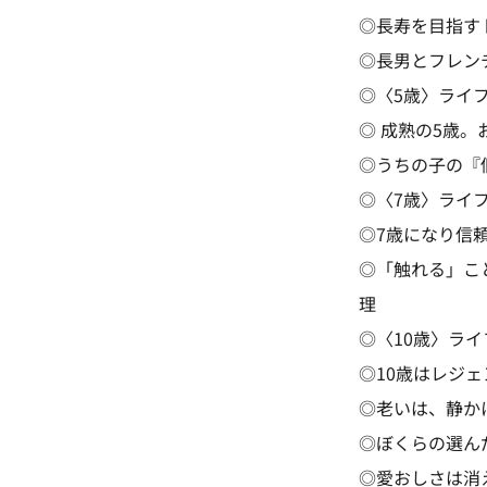
◎長寿を目指す
◎長男とフレンチ
◎〈5歳〉ライ
◎ 成熟の5歳
◎うちの子の『
◎〈7歳〉ライ
◎7歳になり信
◎「触れる」こ
理
◎〈10歳〉ラ
◎10歳はレジ
◎老いは、静か
◎ぼくらの選ん
◎愛おしさは消