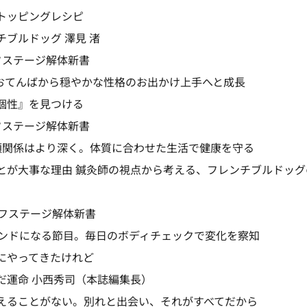
トッピングレシピ
ブルドッグ 澤見 渚
フステージ解体新書
。おてんばから穏やかな性格のお出かけ上手へと成長
個性』を見つける
フステージ解体新書
頼関係はより深く。体質に合わせた生活で健康を守る
とが大事な理由 鍼灸師の視点から考える、フレンチブルドッグ
イフステージ解体新書
ェンドになる節目。毎日のボディチェックで変化を察知
にやってきたけれど
だ運命 小西秀司（本誌編集長）
えることがない。別れと出会い、それがすべてだから