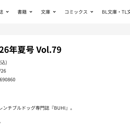
誌
書籍
文庫
コミックス
BL文庫・TL
026年夏号 Vol.79
税込)
/26
690860
レンチブルドッグ専門誌『BUHI』。
。