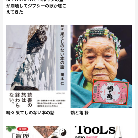
が崩壊してジプシーの歌が聴こ
えてきた
続々 果てしのない本の話
鶴と亀 禄