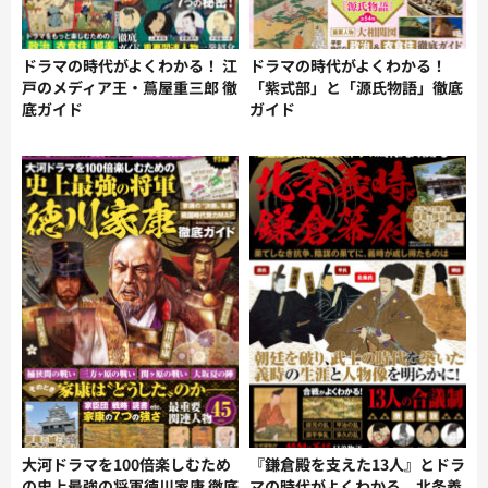
ドラマの時代がよくわかる！ 江
ドラマの時代がよくわかる！
戸のメディア王・蔦屋重三郎 徹
「紫式部」と「源氏物語」徹底
底ガイド
ガイド
大河ドラマを100倍楽しむため
『鎌倉殿を支えた13人』とドラ
の史上最強の将軍徳川家康 徹底
マの時代がよくわかる 北条義