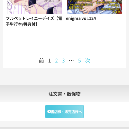
フルベットレイニーデイズ【電
enigma vol.124
子単行本/特典付】
前
1
2
3
…
5
次
注文書・販促物
書店様・販売店様へ