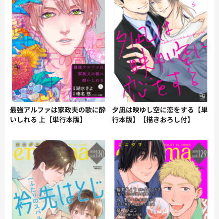
最強アルファは家政夫の歌に酔
夕凪は映ゆし空に恋をする【単
いしれる 上【単行本版】
行本版】【描きおろし付】