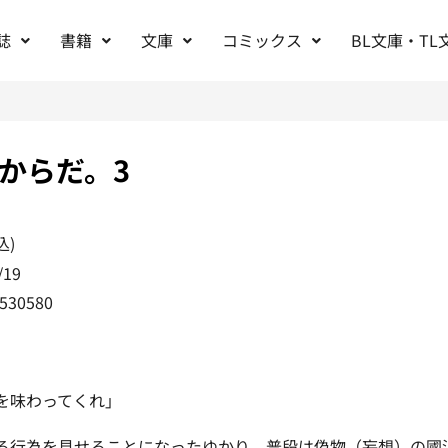
誌
書籍
文庫
コミックス
BL文庫・TL
からだ。3
込)
/19
530580
を味わってくれ」
る行為を見せることになったゆかり。普段は偽物（妄想）の國