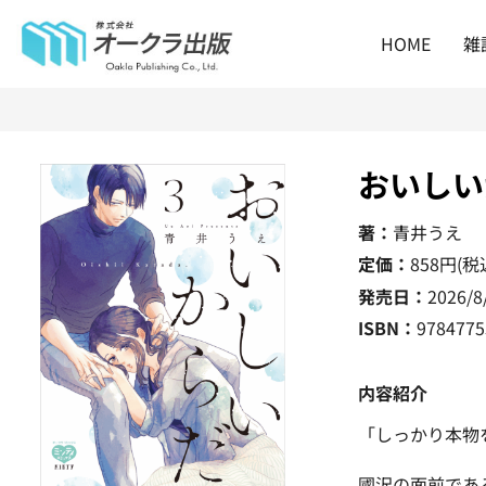
HOME
雑
おいしい
著：
青井うえ
定価：
858
円(税
発売日：
2026/8
ISBN：
9784775
内容紹介
「しっかり本物
國沢の面前であ