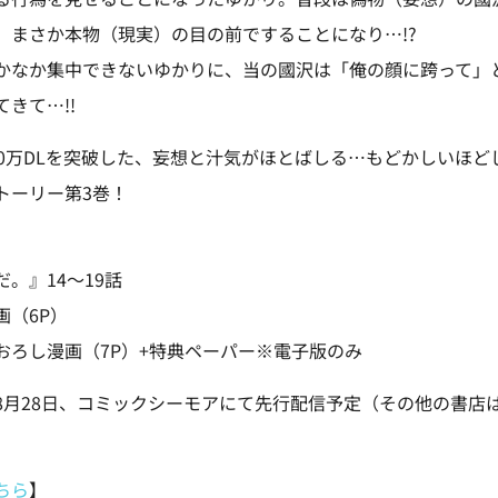
、まさか本物（現実）の目の前ですることになり…!?
かなか集中できないゆかりに、当の國沢は「俺の顔に跨って」
きて…!!
00万DLを突破した、妄想と汁気がほとばしる…もどかしいほど
トーリー第3巻！
。』14～19話
画（6P）
おろし漫画（7P）+特典ペーパー※電子版のみ
8月28日、コミックシーモアにて先行配信予定（その他の書店は
ちら
】