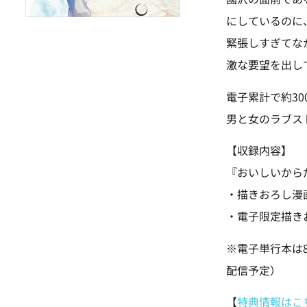
にしているのに
緊張しすぎてな
激な要望を出して
電子累計で約3
男と女のラブス
【収録内容】
『おいしいからだ
・描きおろし漫
・電子限定描き
※電子単行本は
配信予定）
【
特典情報はこ