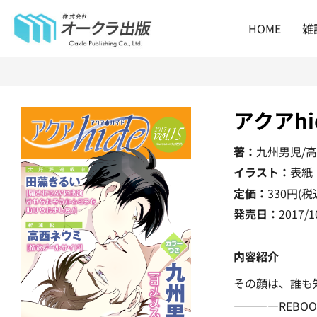
HOME
雑
アクアhid
著：
九州男児/
イラスト：
表紙
定価：
330
円(税
発売日：
2017/1
内容紹介
その顔は、誰も
――――REBOO