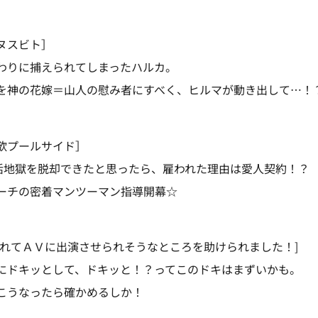
ヌスビト］
わりに捕えられてしまったハルカ。
を神の花嫁＝山人の慰み者にすべく、ヒルマが動き出して…！
欲プールサイド］
就活地獄を脱却できたと思ったら、雇われた理由は愛人契約！？
ーチの密着マンツーマン指導開幕☆
されてＡＶに出演させられそうなところを助けられました！]
にドキッとして、ドキッと！？ってこのドキはまずいかも。
こうなったら確かめるしか！