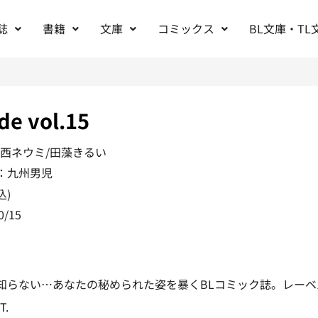
誌
書籍
文庫
コミックス
BL文庫・TL
e vol.15
高西ネウミ/田藻きるい
：九州男児
込)
0/15
知らない…あなたの秘められた姿を暴くBLコミック誌。レーベ
T.