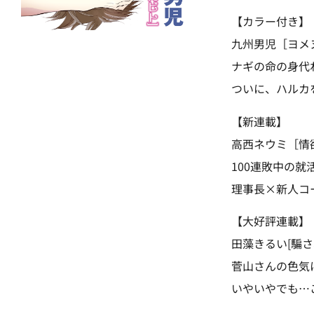
【カラー付き】
九州男児［ヨメ
ナギの命の身代
ついに、ハルカ
【新連載】
高西ネウミ［情
100連敗中の
理事長×新人コ
【大好評連載】
田藻きるい[騙
菅山さんの色気
いやいやでも…