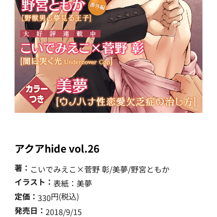
アクアhide vol.26
著：
こいでみえこ×菅野 彰/美夢/野宮ともか
イラスト：
表紙：美夢
定価：
円(税込)
330
発売日：
2018/9/15