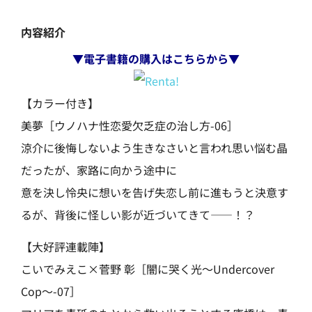
内容紹介
▼電子書籍の購入はこちらから▼
【カラー付き】
美夢［ウノハナ性恋愛欠乏症の治し方-06］
涼介に後悔しないよう生きなさいと言われ思い悩む晶
だったが、家路に向かう途中に
意を決し怜央に想いを告げ失恋し前に進もうと決意す
るが、背後に怪しい影が近づいてきて――！？
【大好評連載陣】
こいでみえこ×菅野 彰［闇に哭く光～Undercover
Cop～-07］