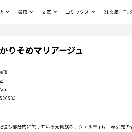
誌
書籍
文庫
コミックス
BL文庫・TL
かりそめマリアージュ
鏡夜
込)
/25
526583
記憶も部分的に欠けている元貴族のリシェルディは、奉公先の