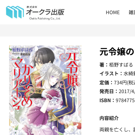
HOME
雑
元令嬢の
著：
栢野すばる
イラスト：
水綺
定価：
734
円(税
発売日：
2017/4
ISBN：
9784775
内容紹介
両親を亡くし、