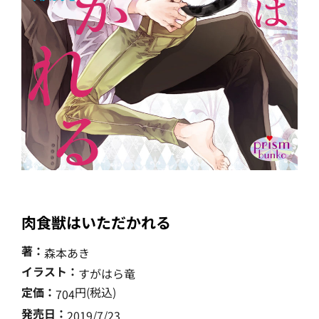
肉食獣はいただかれる
著：
森本あき
イラスト：
すがはら竜
定価：
円(税込)
704
発売日：
2019/7/23