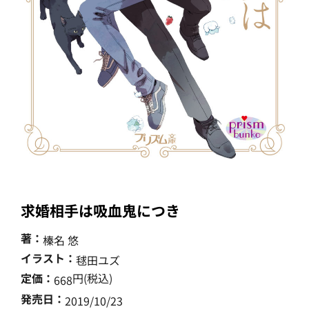
求婚相手は吸血鬼につき
著：
榛名 悠
イラスト：
毬田ユズ
定価：
円(税込)
668
発売日：
2019/10/23