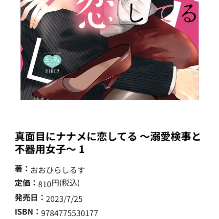
真面目にナナメに恋してる ～溺愛検事と
不器用女子～ 1
著：
おおひらしるす
定価：
円(税込)
810
発売日：
2023/7/25
ISBN：
9784775530177