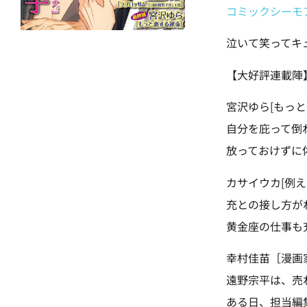
コミックシーモ
泣いて笑ってキ
【大好評連載陣
宮沢ゆら[もっと
自分を庇って倒
放っておけずに
カサイウカ[例え
充との接し方が
黄金座の仕事も
幸村佳苗［漫画
遠野宗平は、売
ある日、担当編