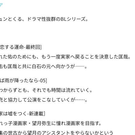
ア
ュンとくる、ドラマ性抜群のBLシリーズ。
】
恋する運命-最終回]
れた佑のためにも、もう一度実家へ戻ることを決意した匡哉。
佑も匡哉と共に白石の元へ向かうが――。
ば雨が降ったなら-05]
わからずとも、それでも時間は流れていく。
充と協力して公演をこなしていくが……。
家は嘘をつく-新連載］
れっ子漫画家・望月弥生に憧れ漫画家を目指す。
集の世古から望月のアシスタントをやらないかという