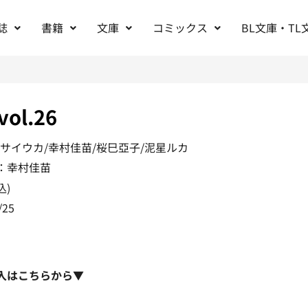
誌
書籍
文庫
コミックス
BL文庫・TL
vol.26
カサイウカ/幸村佳苗/桜巳亞子/泥星ルカ
：幸村佳苗
込)
/25
入はこちらから▼