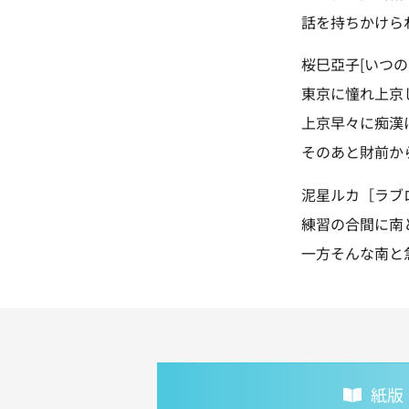
話を持ちかけら
桜巳亞子[いつの
東京に憧れ上京
上京早々に痴漢
そのあと財前か
泥星ルカ［ラブロ
練習の合間に南
一方そんな南と
紙版