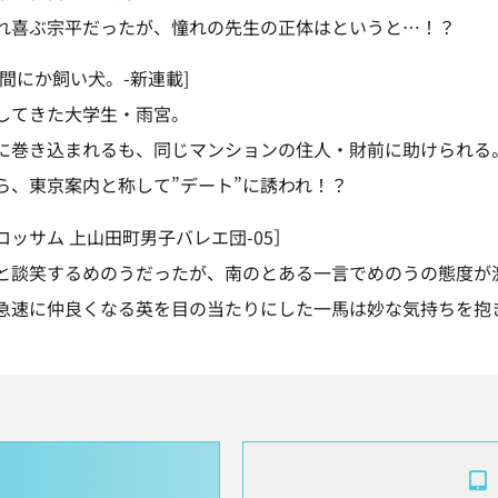
れ喜ぶ宗平だったが、憧れの先生の正体はというと…！？
間にか飼い犬。-新連載]
してきた大学生・雨宮。
に巻き込まれるも、同じマンションの住人・財前に助けられる
ら、東京案内と称して”デート”に誘われ！？
ッサム 上山田町男子バレエ団-05］
と談笑するめのうだったが、南のとある一言でめのうの態度が
急速に仲良くなる英を目の当たりにした一馬は妙な気持ちを抱