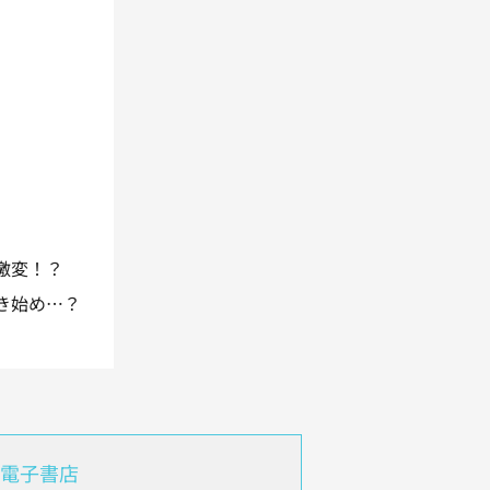
。
激変！？
き始め…？
電子書店