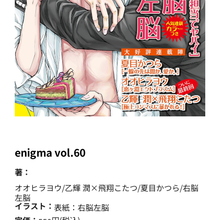
enigma vol.60
著：
オオヒラヨウ/乙輝 潤×飛翔こたつ/夏目かつら/右脳
左脳
イラスト：
表紙：右脳左脳