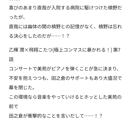
喜びのあまり直哉が入院する病院に駆けつけた槙野だ
ったが、
直哉には幽体の間の槙野との記憶がなく、槙野は忘れ
る決心をしたのだが……！？
乙輝 潤×飛翔こたつ[極上コンマスに暴かれる！] 第7
話
コンサートで美苑がピアノを弾くことが急に決まり、
不安を抱えつつも、田之倉のサポートもあり大盛況で
幕を閉じた。
この環境なら音楽をやっていけるとホッとした美苑の
前で
田之倉が衝撃的なことを言いだして……！？