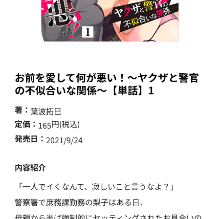
お前を愛して何が悪い！～ヤクザと警官
の不似合いな関係～【単話】1
著：
葉波拓巳
定価：
円(税込)
165
発売日：
2021/9/24
内容紹介
「一人でイくなんて、寂しいこと言うなよ？」
警察署で庶務課勤務の梨子はある日、
母親から半ば強制的にセッティングされたお見合いの