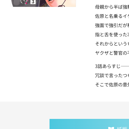
母親から半ば強
佐原と名乗るイ
強面で強引だが
指と舌を使った
それからという
ヤクザと警官の
3話あらすじ—
冗談で言ったつ
そこで佐原の意