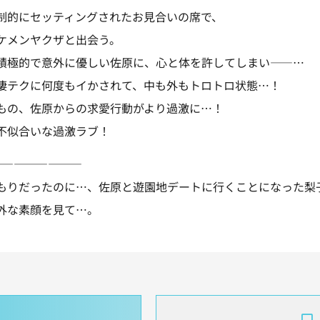
制的にセッティングされたお見合いの席で、
ケメンヤクザと出会う。
積極的で意外に優しい佐原に、心と体を許してしまい――…
凄テクに何度もイかされて、中も外もトロトロ状態…！
もの、佐原からの求愛行動がより過激に…！
不似合いな過激ラブ！
————————
もりだったのに…、佐原と遊園地デートに行くことになった梨
外な素顔を見て…。