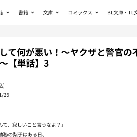
誌
書籍
文庫
コミックス
BL文庫・TL
して何が悪い！～ヤクザと警官の
～【単話】3
込)
1/26
んて、寂しいこと言うなよ？」
勤務の梨子はある日、