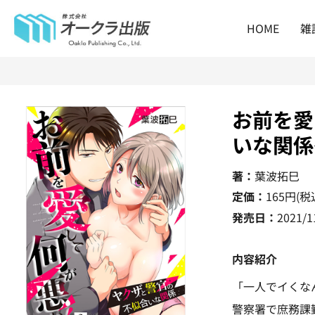
HOME
雑
お前を愛
いな関係
著：
葉波拓巳
定価：
165
円(税
発売日：
2021/1
内容紹介
「一人でイくな
警察署で庶務課