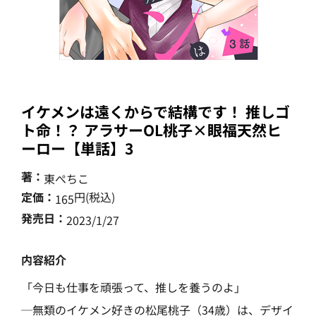
イケメンは遠くからで結構です！ 推しゴ
ト命！？ アラサーOL桃子×眼福天然ヒ
ーロー【単話】3
著：
東ぺちこ
定価：
円(税込)
165
発売日：
2023/1/27
内容紹介
「今日も仕事を頑張って、推しを養うのよ」
─無類のイケメン好きの松尾桃子（34歳）は、デザイ