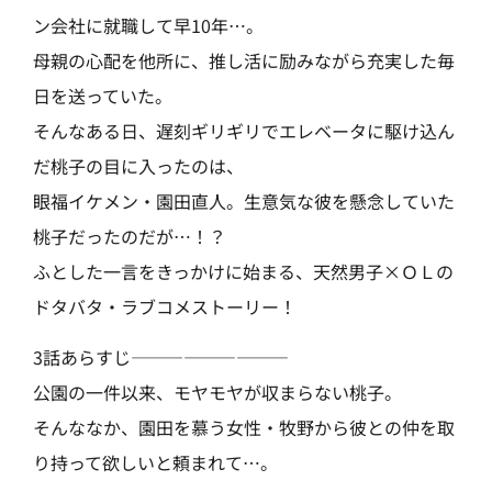
ン会社に就職して早10年…。
母親の心配を他所に、推し活に励みながら充実した毎
日を送っていた。
そんなある日、遅刻ギリギリでエレベータに駆け込ん
だ桃子の目に入ったのは、
眼福イケメン・園田直人。生意気な彼を懸念していた
桃子だったのだが…！？
ふとした一言をきっかけに始まる、天然男子×ＯＬの
ドタバタ・ラブコメストーリー！
3話あらすじ—————————
公園の一件以来、モヤモヤが収まらない桃子。
そんななか、園田を慕う女性・牧野から彼との仲を取
り持って欲しいと頼まれて…。