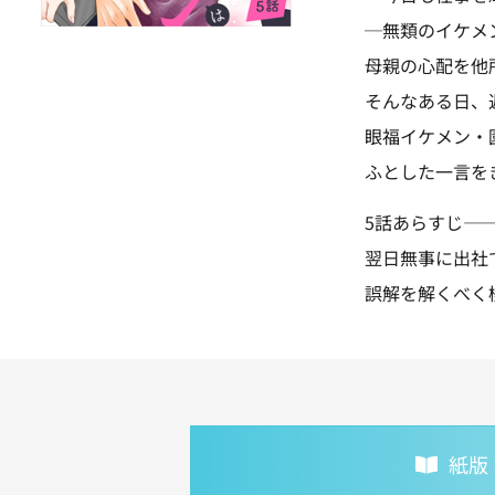
─無類のイケメ
母親の心配を他
そんなある日、
眼福イケメン・
ふとした一言を
5話あらすじ—
翌日無事に出社
誤解を解くべく
紙版