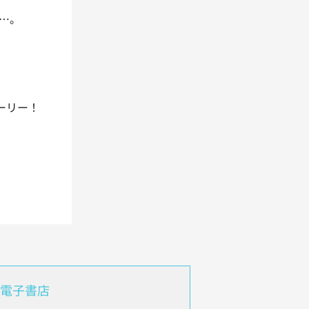
…。
、
ーリー！
電子書店