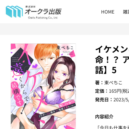
HOME
雑
イケメン
命！？ 
話】5
著：
東ぺちこ
定価：
165
円(税
発売日：
2023/5
内容紹介
「今日も仕事を