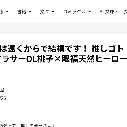
誌
書籍
文庫
コミックス
BL文庫・TL
は遠くからで結構です！ 推しゴト
アラサーOL桃子×眼福天然ヒーロ
込)
/26
頑張って、推しを養うのよ」