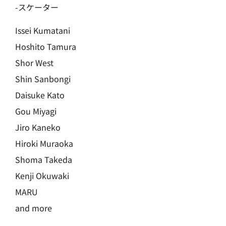
-スケーター
Issei Kumatani
Hoshito Tamura
Shor West
Shin Sanbongi
Daisuke Kato
Gou Miyagi
Jiro Kaneko
Hiroki Muraoka
Shoma Takeda
Kenji Okuwaki
MARU
and more