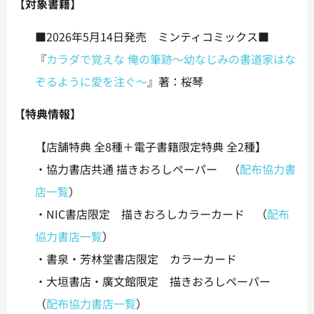
【対象書籍】
■2026年5月14日発売 ミンティコミックス■
『
カラダで覚えな 俺の筆跡～幼なじみの書道家はな
ぞるように愛を注ぐ～
』著：桜琴
【特典情報】
【店舗特典 全
8
種＋電子書籍限定特典 全
2
種】
・協力書店共通 描きおろしペーパー （
配布協力書
店一覧
）
・NIC書店限定 描きおろしカラーカード （
配布
協力書店一覧
）
・書泉・芳林堂書店限定 カラーカード
・大垣書店・廣文館限定 描きおろしペーパー
（
配布協力書店一覧
）