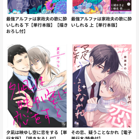
最強アルファは家政夫の歌に酔
最強アルファは家政夫の歌に酔
いしれる 下【単行本版】【描き
いしれる 上【単行本版】
おろし付】
夕凪は映ゆし空に恋をする【単
その恋、疑うことなかれ【電子
行本版】【描きおろし付】
単行本/特典付】